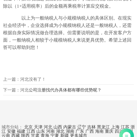
除以（1+适用税率）后的金额再乘税率计算应交税金。
以上为一般纳税人与小规模纳税人的具体区别。在现实
社会经济中，企业选择成为小规模纳税人还是一般纳税人，还需
根据自身实际情况做合理选择。但需要说明的是，在开发客户方
面，一般纳税人相较于小规模纳税人来说更具优势。希望上述回
答可以帮助到您！
上一篇：河北没有了！
下一篇：河北
公司注册找代办具体都有哪些优势呢？
城市分站：
北京
天津
河北
山西
内蒙古
辽宁
吉林
黑龙江
上海
江苏
浙
江
安徽
福建
江西
山东
河南
湖北
湖南
广东
广西
海南
重庆
四川
贵州
云南
西藏
陕西
甘肃
青海
宁夏
新疆
更多城市